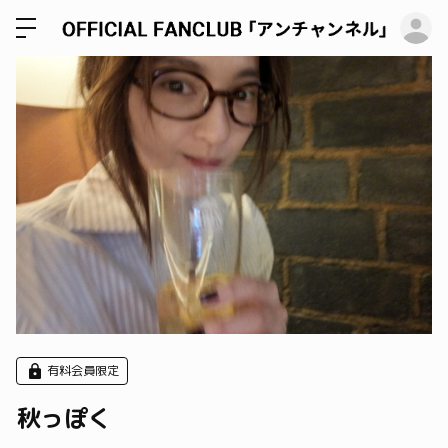
ロ
有料会員限定
秋っぽく